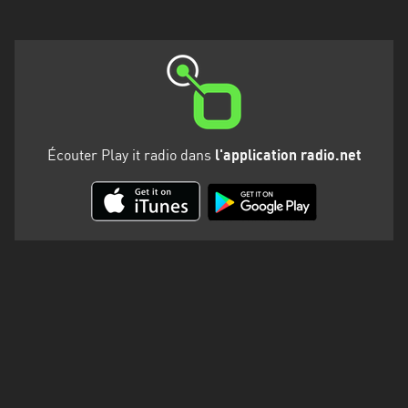
Martinique
Mayotte
Nord-
Est
HT
Écouter Play it radio dans
l'application radio.net
Normandie
Nouvelle-
Aquitaine
Occitanie
Pays
de
la
Loire
Provence-