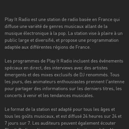
Stadt
Bogotá
Play It Radio est une station de radio basée en France qui
Bourgogne-
diffuse une variété de genres musicaux allant de la
Franche-
musique électronique à la pop. La station vise à plaire à un
Comté
public large et diversifié, et propose une programmation
adaptée aux différentes régions de France.
Bretagne
Les programmes de Play It Radio incluent des événements
Centre-
spéciaux en direct, des interviews avec des artistes
Val
émergents et des mixes exclusifs de DJ renommés. Tous
de
les jours, des animateurs enthousiastes prennent l'antenne
Loire
pour partager des informations sur les derniers titres, les
Corse
concerts à venir et les tendances musicales.
Falcon
Le format de la station est adapté pour tous les âges et
tous les goûts musicaux, et est diffusé 24 heures sur 24 et
Floride
7 jours sur 7. Les auditeurs peuvent également écouter