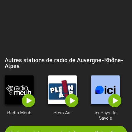
Alpes-
Côte
d’Azur
Rhénanie
du
Nord-
Westphalie
Autres stations de radio de Auvergne-Rhône-
Saint-
Alpes
Martin
Radio Meuh
Plein Air
ici Pays de
Savoie