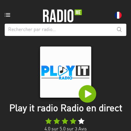
Radio
de:
Toutes
les
régions
Abidjan
Andalousie
Attica
Auvergne-
Rhône-
Play it radio Radio en direct
Alpes
Bâle-
4.0
sur 5.0 sur
3
Avis