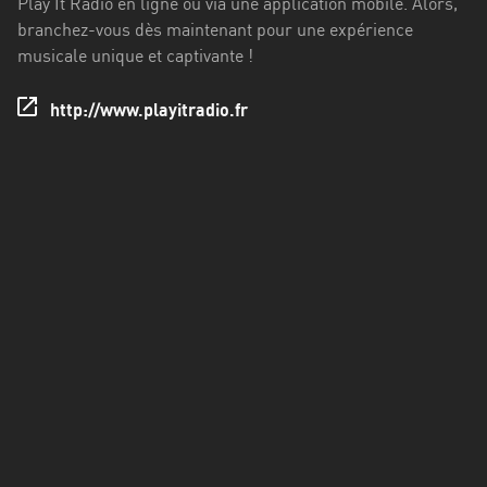
Play It Radio en ligne ou via une application mobile. Alors,
Francisco
branchez-vous dès maintenant pour une expérience
Morazán
musicale unique et captivante !
Grand
Est
http://www.playitradio.fr
Guadeloupe
Guyane
Hauts-
de-
France
Île-
de-
France
La
Réunion