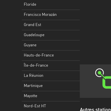
Francisco
Floride
Morazán
Francisco Morazán
Grand
Est
Grand Est
Guadeloupe
Guadeloupe
Guyane
Guyane
Hauts-
Hauts-de-France
de-
France
Île-de-France
Île-
La Réunion
de-
Martinique
France
Mayotte
La
Réunion
Nord-Est HT
Autres statio