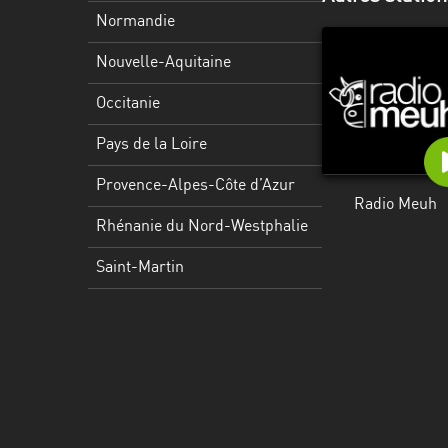
Martinique
Normandie
Mayotte
Nouvelle-Aquitaine
Nord-
Occitanie
Est
HT
Pays de la Loire
Normandie
Provence-Alpes-Côte d’Azur
Radio Meuh
Nouvelle-
Rhénanie du Nord-Westphalie
Aquitaine
Saint-Martin
Occitanie
Pays
de
la
Loire
Provence-