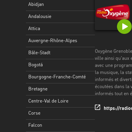
Stadt
Abidjan
Bogotá
Andalousie
Bourgogne-
Attica
Franche-
Comté
Auvergne-Rhône-Alpes
Oxygène Grenoble e
Bretagne
Bâle-Stadt
ville ainsi qu'aux
Centre-
Bogotá
avec une programm
Val
la musique, la sta
Bourgogne-Franche-Comté
de
informés et divert
Loire
écoutées dans la v
Bretagne
informés tout en 
Corse
Centre-Val de Loire
https://radi
Falcon
Corse
Floride
Falcon