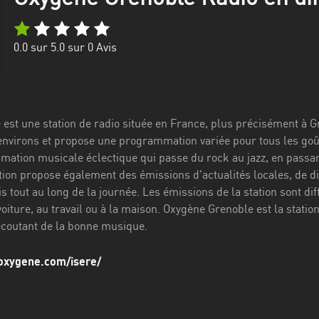
0.0
sur 5.0 sur
0
Avis
st une station de radio située en France, plus précisément à Gre
 environs et propose une programmation variée pour tous les goû
ation musicale éclectique qui passe du rock au jazz, en passant
tion propose également des émissions d'actualités locales, de di
is tout au long de la journée. Les émissions de la station sont d
oiture, au travail ou à la maison. Oxygène Grenoble est la statio
écoutant de la bonne musique.
ooxygene.com/isere/