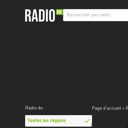
Radio
de:
Toutes
les
régions
Abidjan
Andalousie
Attica
Auvergne-
Rhône-
Radio de:
Page d'accueil
>
R
Alpes
Toutes les régions
Bâle-