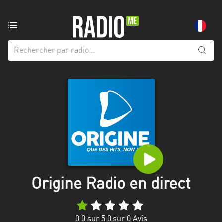
Radio
de:
Toutes
les
régions
Abidjan
Andalousie
Attica
Auvergne-
Rhône-
Origine Radio en direct
Alpes
Bâle-
0.0
sur 5.0 sur
0
Avis