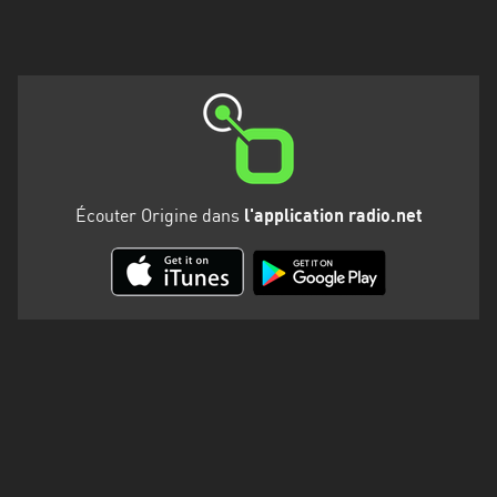
Martinique
Mayotte
Nord-
Est
HT
Normandie
Écouter Origine dans
l'application radio.net
Nouvelle-
Aquitaine
Occitanie
Pays
de
la
Loire
Provence-