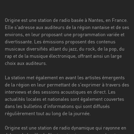
Stadt
Bogotá
Origine est une station de radio basée à Nantes, en France.
Bourgogne-
Elle s'adresse aux auditeurs de la région nantaise et de ses
Franche-
environs, en leur proposant une programmation variée et
Comté
divertissante. Les émissions proposent des contenus
musicaux diversifiés allant du jazz, du rock, de la pop, du
Bretagne
rap et de la musique électronique, offrant ainsi un large
choix aux auditeurs.
Centre-
Val
La station met également en avant les artistes émergents
de
de la région en leur permettant de s'exprimer à travers des
Loire
interviews et des sessions acoustiques en direct. Les
Corse
actualités locales et nationales sont également couvertes
dans les bulletins d'informations qui sont diffusés
Falcon
régulièrement tout au long de la journée.
Floride
Origine est une station de radio dynamique qui rayonne en