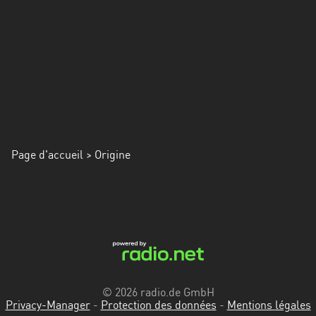
Alpes-
Côte
d’Azur
Rhénanie
du
Nord-
Westphalie
Page d'accueil
Saint-
> Origine
Martin
© 2026 radio.de GmbH
Privacy-Manager
-
Protection des données
-
Mentions légales