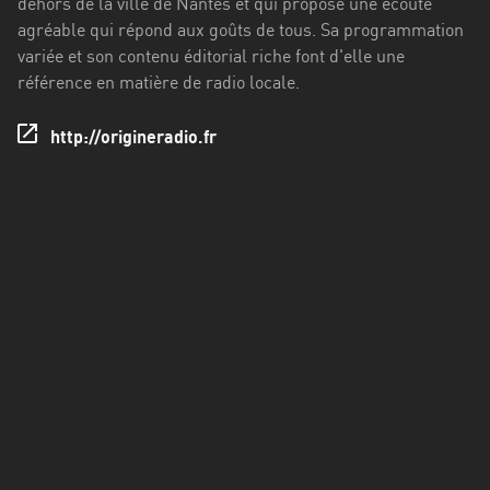
dehors de la ville de Nantes et qui propose une écoute
Francisco
agréable qui répond aux goûts de tous. Sa programmation
Morazán
variée et son contenu éditorial riche font d'elle une
Grand
référence en matière de radio locale.
Est
http://origineradio.fr
Guadeloupe
Guyane
Hauts-
de-
France
Île-
de-
France
La
Réunion