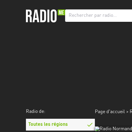
Radio
de:
Toutes
les
régions
Abidjan
Andalousie
Attica
Auvergne-
Rhône-
Radio de:
Page d'accueil
>
R
Alpes
Toutes les régions
Bâle-