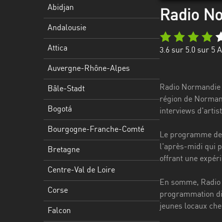
Stadt
Abidjan
Radio No
Bogotá
Andalousie
Bourgogne-
Attica
3.6
sur 5.0 sur
5
A
Franche-
Comté
Auvergne-Rhône-Alpes
Bretagne
Radio Normandie J
Bâle-Stadt
région de Normand
Centre-
Bogotá
interviews d'artis
Val
Bourgogne-Franche-Comté
de
Le programme de R
Loire
l'après-midi qui 
Bretagne
offrant une expér
Corse
Centre-Val de Loire
En somme, Radio N
Falcon
Corse
programmation div
Floride
jeunes locaux cher
Falcon