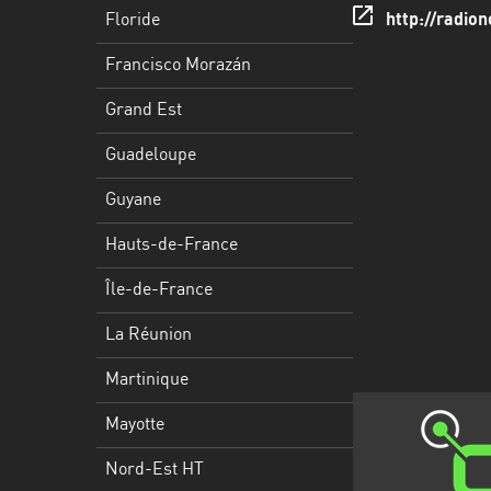
Francisco
Floride
http://radio
Morazán
Francisco Morazán
Grand
Est
Grand Est
Guadeloupe
Guadeloupe
Guyane
Guyane
Hauts-
Hauts-de-France
de-
France
Île-de-France
Île-
La Réunion
de-
Martinique
France
Mayotte
La
Réunion
Nord-Est HT