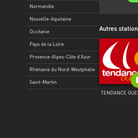
Martinique
Normandie
Mayotte
Nouvelle-Aquitaine
Autres statio
Nord-
Occitanie
Est
HT
Pays de la Loire
Normandie
Provence-Alpes-Côte d’Azur
Nouvelle-
Rhénanie du Nord-Westphalie
Aquitaine
Saint-Martin
Occitanie
TENDANCE OUE
Pays
de
la
Loire
Provence-