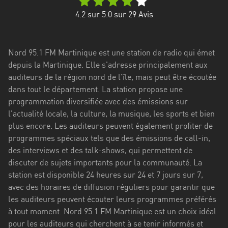
Stadt
4.2
sur 5.0 sur
29
Avis
Bogotá
Bourgogne-
Nord 95.1 FM Martinique est une station de radio qui émet
Franche-
depuis la Martinique. Elle s'adresse principalement aux
Comté
auditeurs de la région nord de l'île, mais peut être écoutée
Bretagne
dans tout le département. La station propose une
programmation diversifiée avec des émissions sur
Centre-
l'actualité locale, la culture, la musique, les sports et bien
Val
plus encore. Les auditeurs peuvent également profiter de
de
programmes spéciaux tels que des émissions de call-in,
Loire
des interviews et des talk-shows, qui permettent de
discuter de sujets importants pour la communauté. La
Corse
station est disponible 24 heures sur 24 et 7 jours sur 7,
avec des horaires de diffusion réguliers pour garantir que
Falcon
les auditeurs peuvent écouter leurs programmes préférés
Floride
à tout moment. Nord 95.1 FM Martinique est un choix idéal
pour les auditeurs qui cherchent à se tenir informés et