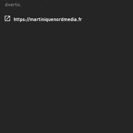
Francisco
divertis.
Morazán
https://martiniquenordmedia.fr
Grand
Est
Guadeloupe
Guyane
Hauts-
de-
France
Île-
de-
France
La
Réunion