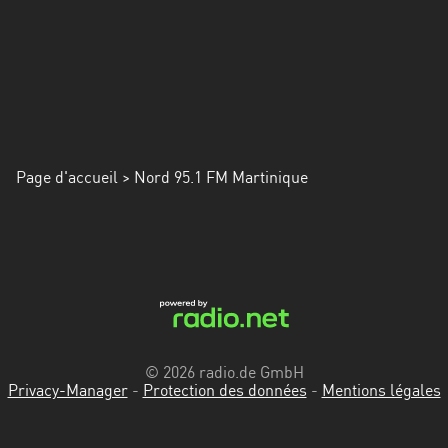
Alpes-
Côte
d’Azur
Rhénanie
du
Nord-
Page d'accueil
> Nord 95.1 FM Martinique
Westphalie
Saint-
Martin
© 2026 radio.de GmbH
Privacy-Manager
-
Protection des données
-
Mentions légales