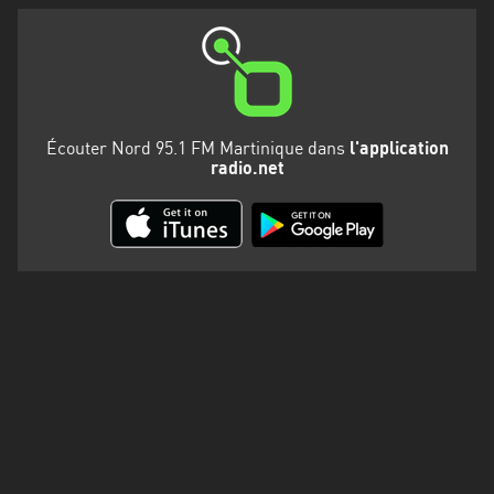
Martinique
Mayotte
Nord-
Est
Écouter Nord 95.1 FM Martinique dans
l'application
HT
radio.net
Normandie
Nouvelle-
Aquitaine
Occitanie
Pays
de
la
Loire
Provence-