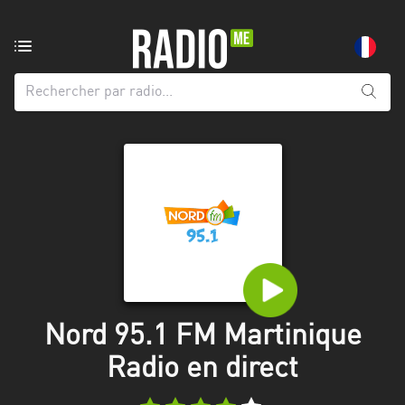
Radio
de:
Toutes
les
régions
Abidjan
Andalousie
Attica
Auvergne-
Rhône-
Nord 95.1 FM Martinique
Alpes
Radio en direct
Bâle-