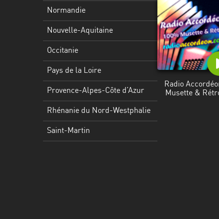
Martinique
Normandie
Mayotte
Nouvelle-Aquitaine
Nord-
Occitanie
Est
HT
Pays de la Loire
Radio Accordéo
Normandie
Provence-Alpes-Côte d’Azur
Musette & Rétr
Nouvelle-
Rhénanie du Nord-Westphalie
Aquitaine
Saint-Martin
Occitanie
Pays
de
la
Loire
Provence-