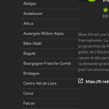
Stadt
Abidjan
Bogotá
Andalousie
0.0
Bourgogne-
Attica
Franche-
Comté
Auvergne-Rhône-Alpes
Moov Hit est une 
francophones. La s
Bretagne
Bâle-Stadt
programmes de Moo
goûts, de l'élect
Centre-
Bogotá
renom et des pers
Val
Bourgogne-Franche-Comté
la demande grâce 
de
pour les amoureux
Loire
Bretagne
Corse
https://fr.ra
Centre-Val de Loire
Falcon
Corse
Floride
Falcon