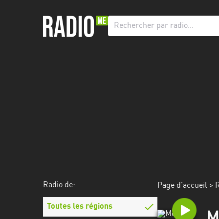
Radio
de:
Toutes
les
régions
Abidjan
Andalousie
Attica
Auvergne-
Rhône-
Radio de:
Page d'accueil
>
R
Alpes
Toutes les régions
Bâle-
M