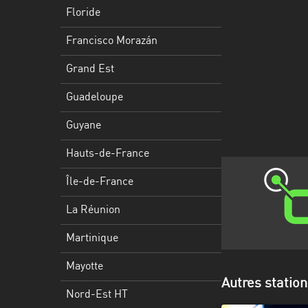
Francisco
Floride
Morazán
Francisco Morazán
Grand
Est
Grand Est
Guadeloupe
Guadeloupe
Guyane
Guyane
Hauts-
Hauts-de-France
de-
France
Île-de-France
Île-
La Réunion
de-
Martinique
France
Mayotte
La
Autres station
Réunion
Nord-Est HT