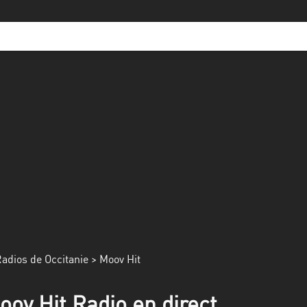
adios de Occitanie
> Moov Hit
oov Hit Radio en direct