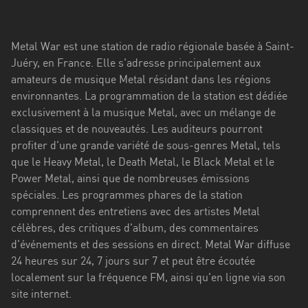
Stadt
Bogotá
Metal War est une station de radio régionale basée à Saint-
Bourgogne-
Juéry, en France. Elle s'adresse principalement aux
Franche-
amateurs de musique Metal résidant dans les régions
Comté
environnantes. La programmation de la station est dédiée
exclusivement à la musique Metal, avec un mélange de
Bretagne
classiques et de nouveautés. Les auditeurs pourront
profiter d'une grande variété de sous-genres Metal, tels
Centre-
que le Heavy Metal, le Death Metal, le Black Metal et le
Val
Power Metal, ainsi que de nombreuses émissions
de
spéciales. Les programmes phares de la station
Loire
comprennent des entretiens avec des artistes Metal
Corse
célèbres, des critiques d'album, des commentaires
d'événements et des sessions en direct. Metal War diffuse
Falcon
24 heures sur 24, 7 jours sur 7 et peut être écoutée
localement sur la fréquence FM, ainsi qu'en ligne via son
Floride
site internet.