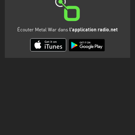
Martinique
Mayotte
Nord-
Écouter Metal War dans
l'application radio.net
Est
HT
Normandie
Nouvelle-
Aquitaine
Occitanie
Pays
de
la
Loire
Provence-