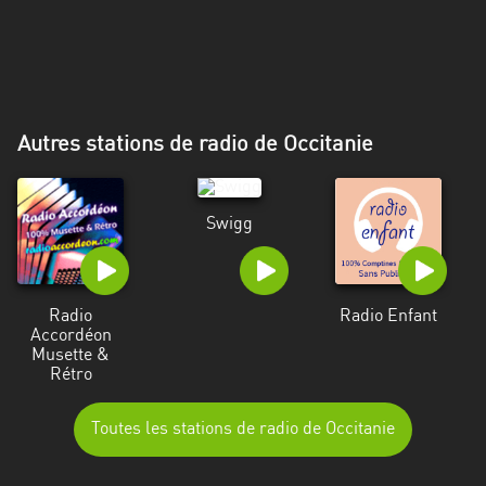
Alpes-
Côte
d’Azur
Rhénanie
Autres stations de radio de Occitanie
du
Nord-
Westphalie
Swigg
Saint-
Martin
Radio
Radio Enfant
Accordéon
Musette &
Rétro
Toutes les stations de radio de Occitanie