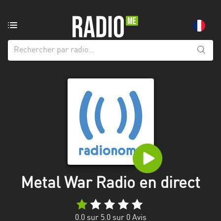
Radio
de:
Toutes
les
régions
Abidjan
Andalousie
Attica
Auvergne-
Rhône-
Metal War Radio en direct
Alpes
Bâle-
0.0
sur 5.0 sur
0
Avis