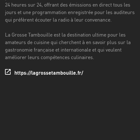
Francisco
24 heures sur 24, offrant des émissions en direct tous les
Morazán
jours et une programmation enregistrée pour les auditeurs
qui préfèrent écouter la radio à leur convenance.
Grand
Est
La Grosse Tambouille est la destination ultime pour les
Guadeloupe
amateurs de cuisine qui cherchent à en savoir plus sur la
gastronomie française et internationale et qui veulent
Guyane
améliorer leurs compétences culinaires.
Hauts-
https://lagrossetambouille.fr/
de-
France
Île-
de-
France
La
Réunion