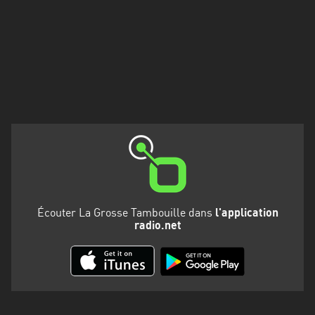
Martinique
Mayotte
Nord-
Est
HT
Normandie
Nouvelle-
Aquitaine
Occitanie
Écouter La Grosse Tambouille dans
l'application
radio.net
Pays
de
la
Loire
Provence-