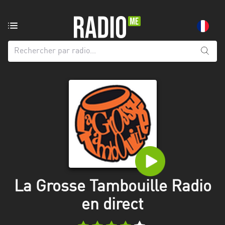
Radio
de:
Toutes
les
régions
Abidjan
Andalousie
Attica
Auvergne-
Rhône-
La Grosse Tambouille Radio
Alpes
en direct
Bâle-