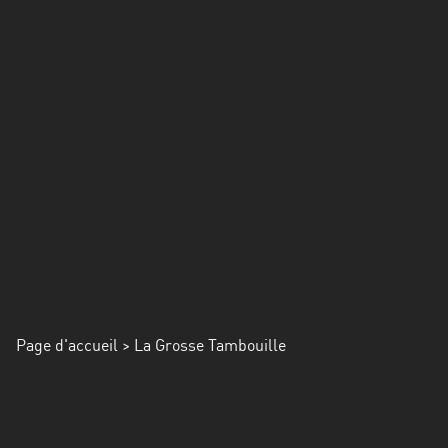
Alpes-
Côte
d’Azur
Rhénanie
du
Nord-
Westphalie
Saint-
Martin
Page d'accueil
> La Grosse Tambouille