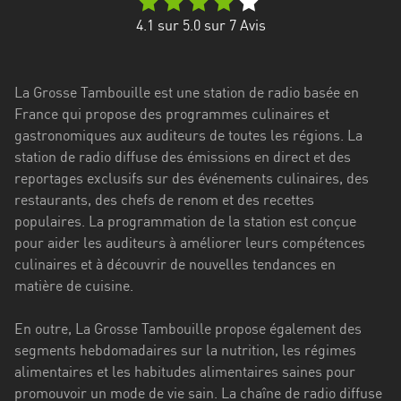
Stadt
4.1
sur 5.0 sur
7
Avis
Bogotá
Bourgogne-
La Grosse Tambouille est une station de radio basée en
Franche-
France qui propose des programmes culinaires et
Comté
gastronomiques aux auditeurs de toutes les régions. La
Bretagne
station de radio diffuse des émissions en direct et des
reportages exclusifs sur des événements culinaires, des
Centre-
restaurants, des chefs de renom et des recettes
Val
populaires. La programmation de la station est conçue
de
pour aider les auditeurs à améliorer leurs compétences
Loire
culinaires et à découvrir de nouvelles tendances en
matière de cuisine.
Corse
En outre, La Grosse Tambouille propose également des
Falcon
segments hebdomadaires sur la nutrition, les régimes
Floride
alimentaires et les habitudes alimentaires saines pour
promouvoir un mode de vie sain. La chaîne de radio diffuse