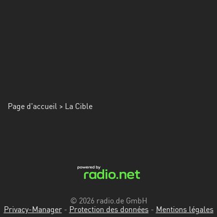
Alpes-
Côte
d’Azur
Rhénanie
du
Nord-
Westphalie
Page d'accueil
Saint-
> La Cible
Martin
© 2026 radio.de GmbH
Privacy-Manager
-
Protection des données
-
Mentions légales