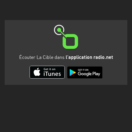
Martinique
Mayotte
Nord-
Est
HT
Normandie
Écouter La Cible dans
l'application radio.net
Nouvelle-
Aquitaine
Occitanie
Pays
de
la
Loire
Provence-