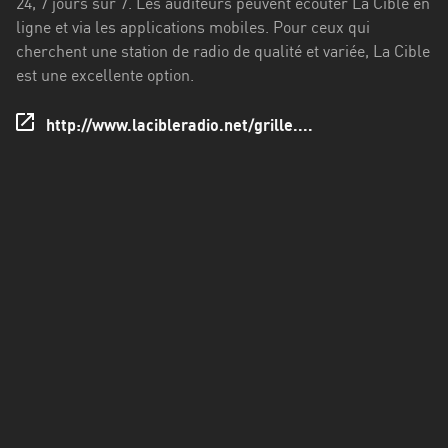
24, 7 jours sur 7. Les auditeurs peuvent écouter La Cible en
Francisco
ligne et via les applications mobiles. Pour ceux qui
Morazán
cherchent une station de radio de qualité et variée, La Cible
Grand
est une excellente option.
Est
http://www.lacibleradio.net/grille....
Guadeloupe
Guyane
Hauts-
de-
France
Île-
de-
France
La
Réunion