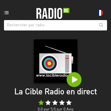
Radio
de:
Toutes
les
régions
Abidjan
Andalousie
Attica
Auvergne-
Rhône-
La Cible Radio en direct
Alpes
Bâle-
0.0
sur 5.0 sur
0
Avis