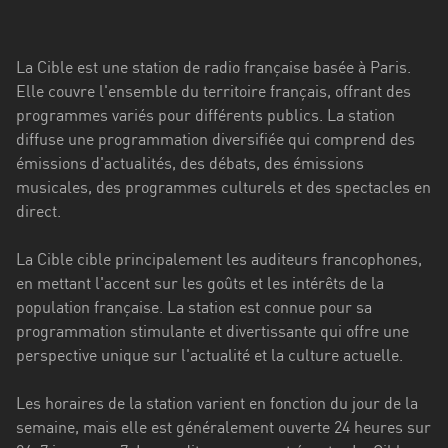
Stadt
Bogotá
La Cible est une station de radio française basée à Paris.
Bourgogne-
Elle couvre l'ensemble du territoire français, offrant des
Franche-
programmes variés pour différents publics. La station
Comté
diffuse une programmation diversifiée qui comprend des
émissions d'actualités, des débats, des émissions
Bretagne
musicales, des programmes culturels et des spectacles en
direct.
Centre-
Val
La Cible cible principalement les auditeurs francophones,
de
en mettant l'accent sur les goûts et les intérêts de la
Loire
population française. La station est connue pour sa
Corse
programmation stimulante et divertissante qui offre une
perspective unique sur l'actualité et la culture actuelle.
Falcon
Les horaires de la station varient en fonction du jour de la
Floride
semaine, mais elle est généralement ouverte 24 heures sur