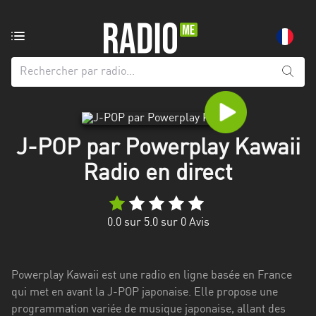
Radio
de:
Toutes
les
régions
J-POP par Powerplay Kawaii
Abidjan
Radio en direct
Andalousie
Attica
0.0
sur 5.0 sur
0
Avis
Auvergne-
Rhône-
Alpes
Powerplay Kawaii est une radio en ligne basée en France
qui met en avant la J-POP japonaise. Elle propose une
Bâle-
programmation variée de musique japonaise, allant des