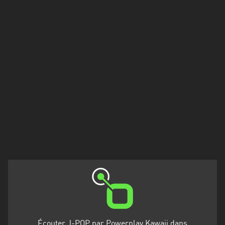
Francisco
Morazán
Grand
Est
Guadeloupe
Guyane
Hauts-
de-
France
Île-
de-
France
La
Réunion
Écouter J-POP par Powerplay Kawaii dans