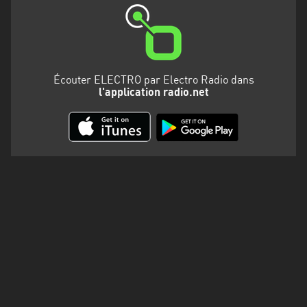
Martinique
Mayotte
Nord-
Est
Écouter ELECTRO par Electro Radio dans
l'application radio.net
HT
Normandie
Nouvelle-
Aquitaine
Occitanie
Pays
de
la
Loire
Provence-