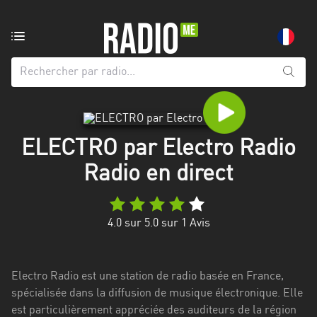
Radio
de:
Toutes
les
régions
ELECTRO par Electro Radio
Abidjan
Radio en direct
Andalousie
Attica
4.0
sur 5.0 sur
1
Avis
Auvergne-
Rhône-
Alpes
Electro Radio est une station de radio basée en France,
spécialisée dans la diffusion de musique électronique. Elle
Bâle-
est particulièrement appréciée des auditeurs de la région