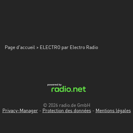
Alpes-
Côte
d’Azur
Rhénanie
du
Nord-
Page d'accueil
> ELECTRO par Electro Radio
Westphalie
Saint-
Martin
© 2026 radio.de GmbH
Privacy-Manager
-
Protection des données
-
Mentions légales