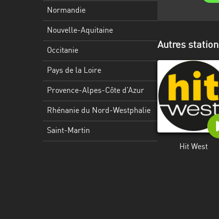
Martinique
Normandie
Mayotte
Nouvelle-Aquitaine
Autres station
Nord-
Occitanie
Est
HT
Pays de la Loire
Normandie
Provence-Alpes-Côte d’Azur
Nouvelle-
Rhénanie du Nord-Westphalie
Aquitaine
Saint-Martin
Occitanie
Hit West
Pays
de
la
Loire
Provence-