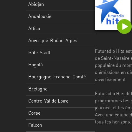
Stadt
Abidjan
Bogotá
Andalousie
Bourgogne-
Attica
Franche-
Comté
Auvergne-Rhône-Alpes
Futuradio Hits est
Bretagne
Bâle-Stadt
de Saint-Nazaire 
Centre-
Bogotá
populaire du mome
Val
d'émissions en dir
Bourgogne-Franche-Comté
de
divertissement.
Loire
Bretagne
Futuradio Hits dif
Corse
programmes les pl
Centre-Val de Loire
journée, et les ém
Falcon
Corse
Avec une équipe de
Floride
tous les horizons.
Falcon