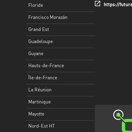
Francisco
https://futu
Floride
Morazán
Francisco Morazán
Grand
Est
Grand Est
Guadeloupe
Guadeloupe
Guyane
Guyane
Hauts-
Hauts-de-France
de-
France
Île-de-France
Île-
La Réunion
de-
Martinique
France
Mayotte
La
Réunion
Nord-Est HT