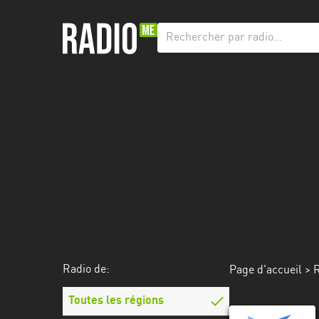
Radio
de:
Toutes
les
régions
Abidjan
Andalousie
Attica
Auvergne-
Rhône-
Radio de:
Page d'accueil
>
R
Alpes
Toutes les régions
Bâle-