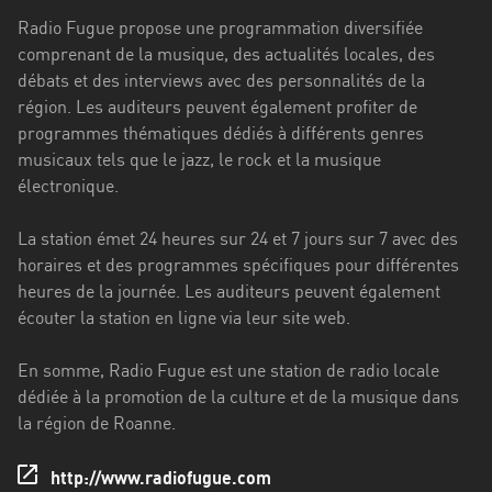
Stadt
Radio Fugue propose une programmation diversifiée
Bogotá
comprenant de la musique, des actualités locales, des
débats et des interviews avec des personnalités de la
Bourgogne-
région. Les auditeurs peuvent également profiter de
Franche-
programmes thématiques dédiés à différents genres
Comté
musicaux tels que le jazz, le rock et la musique
électronique.
Bretagne
Centre-
La station émet 24 heures sur 24 et 7 jours sur 7 avec des
Val
horaires et des programmes spécifiques pour différentes
de
heures de la journée. Les auditeurs peuvent également
Loire
écouter la station en ligne via leur site web.
Corse
En somme, Radio Fugue est une station de radio locale
dédiée à la promotion de la culture et de la musique dans
Falcon
la région de Roanne.
Floride
http://www.radiofugue.com