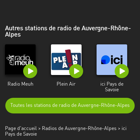
Alpes-
Côte
d’Azur
Autres stations de radio de Auvergne-Rhône-
Rhénanie
Alpes
du
Nord-
Westphalie
Saint-
Martin
Radio Meuh
Plein Air
ici Pays de
Savoie
Toutes les stations de radio de Auvergne-Rhône-Alpes
Page d'accueil
>
Radios de Auvergne-Rhône-Alpes
> ici
Pays de Savoie