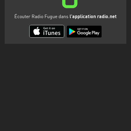
Martinique
Mayotte
Écouter Radio Fugue dans
l'application radio.net
Nord-
Est
HT
Normandie
Nouvelle-
Aquitaine
Occitanie
Pays
de
la
Loire
Provence-