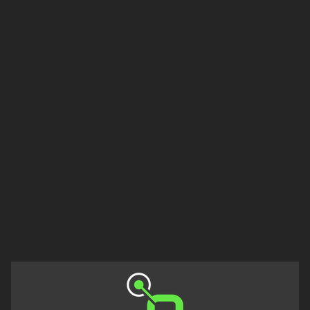
Francisco
Morazán
Grand
Est
Guadeloupe
Guyane
Hauts-
de-
France
Île-
de-
France
La
Réunion