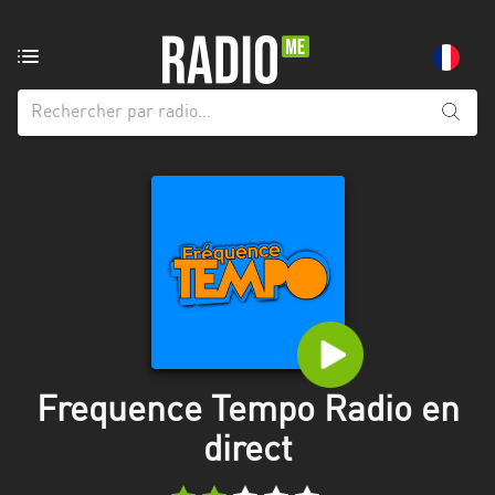
Radio
de:
Toutes
les
régions
Abidjan
Andalousie
Attica
Auvergne-
Rhône-
Frequence Tempo Radio en
Alpes
direct
Bâle-