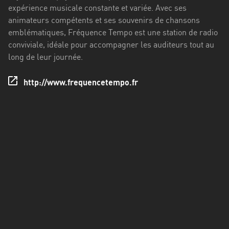
Francisco
expérience musicale constante et variée. Avec ses
Morazán
animateurs compétents et ses souvenirs de chansons
emblématiques, Fréquence Tempo est une station de radio
Grand
conviviale, idéale pour accompagner les auditeurs tout au
Est
long de leur journée.
Guadeloupe
http://www.frequencetempo.fr
Guyane
Hauts-
de-
France
Île-
de-
France
La
Réunion