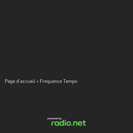
Alpes-
Côte
d’Azur
Rhénanie
du
Nord-
Westphalie
Saint-
Martin
Page d'accueil
> Frequence Tempo