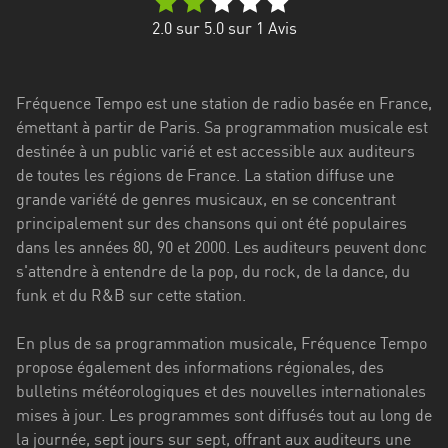
Stadt
2.0
sur 5.0 sur
1
Avis
Bogotá
Bourgogne-
Fréquence Tempo est une station de radio basée en France,
Franche-
émettant à partir de Paris. Sa programmation musicale est
Comté
destinée à un public varié et est accessible aux auditeurs
Bretagne
de toutes les régions de France. La station diffuse une
grande variété de genres musicaux, en se concentrant
Centre-
principalement sur des chansons qui ont été populaires
Val
dans les années 80, 90 et 2000. Les auditeurs peuvent donc
de
s'attendre à entendre de la pop, du rock, de la dance, du
Loire
funk et du R&B sur cette station.
Corse
En plus de sa programmation musicale, Fréquence Tempo
propose également des informations régionales, des
Falcon
bulletins météorologiques et des nouvelles internationales
Floride
mises à jour. Les programmes sont diffusés tout au long de
la journée, sept jours sur sept, offrant aux auditeurs une