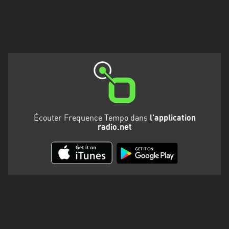
Martinique
Mayotte
Nord-
Est
HT
Normandie
Nouvelle-
Écouter Frequence Tempo dans
l'application
Aquitaine
radio.net
Occitanie
Pays
de
la
Loire
Provence-