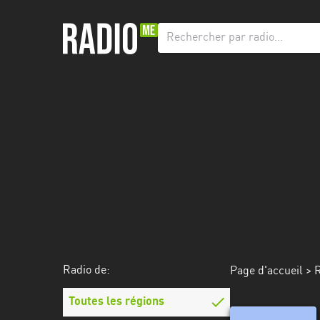
Radio
de:
Toutes
les
régions
Abidjan
Andalousie
Attica
Auvergne-
Rhône-
Radio de:
Page d'accueil
>
R
Alpes
Toutes les régions
Bâle-