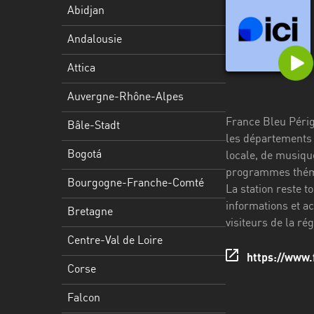
Stadt
Abidjan
Bogotá
Andalousie
Bourgogne-
Attica
Franche-
Comté
Auvergne-Rhône-Alpes
France Bleu Périgo
Bretagne
Bâle-Stadt
les départements 
Centre-
Bogotá
locale, de musique
Val
programmes thémat
Bourgogne-Franche-Comté
de
La station reste t
Loire
informations et a
Bretagne
visiteurs de la ré
Corse
Centre-Val de Loire
https://www.
Falcon
Corse
Floride
Falcon