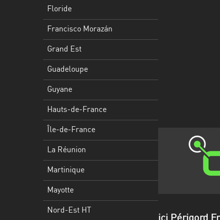
Francisco
Floride
Morazán
Francisco Morazán
Grand
Est
Grand Est
Guadeloupe
Guadeloupe
Guyane
Guyane
Hauts-
Hauts-de-France
de-
France
Île-de-France
Île-
La Réunion
de-
Martinique
France
Mayotte
La
Réunion
Nord-Est HT
ici Périgord 