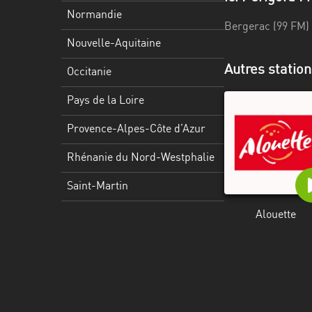
Martinique
Normandie
Bergerac (99 FM) 
Mayotte
Nouvelle-Aquitaine
Nord-
Autres statio
Occitanie
Est
HT
Pays de la Loire
Normandie
Provence-Alpes-Côte d’Azur
Nouvelle-
Rhénanie du Nord-Westphalie
Aquitaine
Saint-Martin
Occitanie
Alouette
Pays
de
la
Loire
Provence-