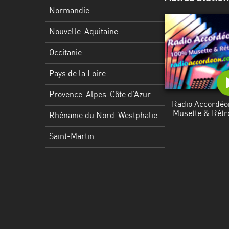
Martinique
Normandie
Mayotte
Nouvelle-Aquitaine
Nord-
Occitanie
Est
HT
Pays de la Loire
Normandie
Provence-Alpes-Côte d’Azur
Radio Accordéo
Musette & Rétr
Nouvelle-
Rhénanie du Nord-Westphalie
Aquitaine
Saint-Martin
Occitanie
Pays
de
la
Loire
Provence-