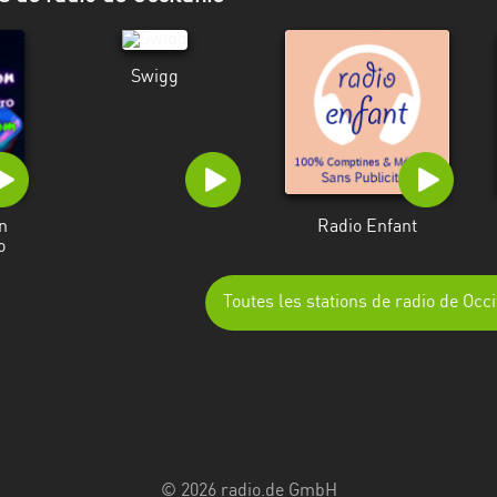
Swigg
n
Radio Enfant
o
Toutes les stations de radio de Occi
© 2026 radio.de GmbH