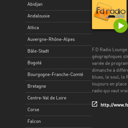
Stadt
Abidjan
Bogotá
Andalousie
Bourgogne-
Attica
Franche-
Comté
Auvergne-Rhône-Alpes
F.D Radio Lounge e
Bretagne
Bâle-Stadt
géographiques str
Centre-
Bogotá
variée de program
Val
dimanche à différe
Bourgogne-Franche-Comté
de
blues, le soul, le
Loire
toujours en place 
Bretagne
radio qui vaut vra
Corse
Centre-Val de Loire
http://www.f
Falcon
Corse
Floride
Falcon