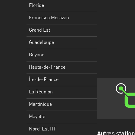
Francisco
Floride
Morazán
Francisco Morazán
Grand
Est
Grand Est
Guadeloupe
Guadeloupe
Guyane
Guyane
Hauts-
Hauts-de-France
de-
France
Île-de-France
Île-
La Réunion
de-
Martinique
France
Mayotte
La
Réunion
Nord-Est HT
Autres station