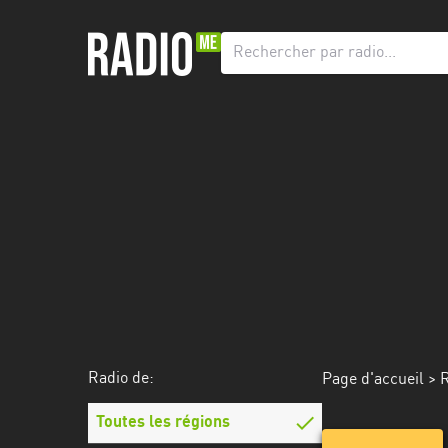
Radio
de:
Toutes
les
régions
Abidjan
Andalousie
Attica
Auvergne-
Rhône-
Radio de:
Page d'accueil
>
R
Alpes
Toutes les régions
Bâle-