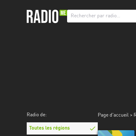
Radio
de:
Toutes
les
régions
Abidjan
Andalousie
Attica
Auvergne-
Rhône-
Radio de:
Page d'accueil
>
R
Alpes
Toutes les régions
Bâle-