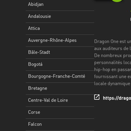
Stadt
Abidjan
Bogotá
Andalousie
Bourgogne-
Attica
Franche-
Comté
Auvergne-Rhône-Alpes
Dragon One est un
aux auditeurs de l
Bretagne
Bâle-Stadt
De nombreux progr
personnalités loc
Centre-
Bogotá
hip-hop en passan
Val
Bourgogne-Franche-Comté
fournissant une e
de
locale dynamique 
Loire
Bretagne
Corse
https://drag
Centre-Val de Loire
Falcon
Corse
Floride
Falcon