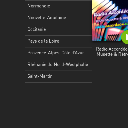
Martinique
Normandie
Mayotte
Nouvelle-Aquitaine
Nord-
Occitanie
Est
HT
Pays de la Loire
Radio Accordéo
Normandie
Provence-Alpes-Côte d’Azur
Musette & Rétr
Nouvelle-
Rhénanie du Nord-Westphalie
Aquitaine
Saint-Martin
Occitanie
Pays
de
la
Loire
Provence-