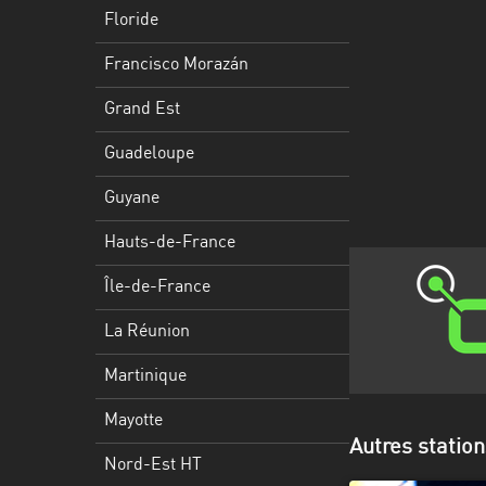
Francisco
Floride
Morazán
Francisco Morazán
Grand
Est
Grand Est
Guadeloupe
Guadeloupe
Guyane
Guyane
Hauts-
Hauts-de-France
de-
France
Île-de-France
Île-
La Réunion
de-
Martinique
France
Mayotte
La
Autres station
Réunion
Nord-Est HT