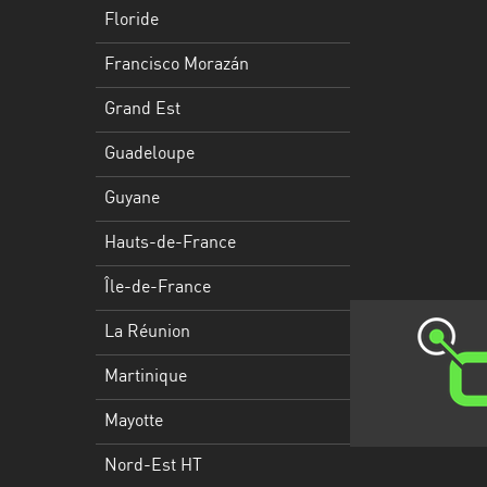
Francisco
Floride
Morazán
Francisco Morazán
Grand
Est
Grand Est
Guadeloupe
Guadeloupe
Guyane
Guyane
Hauts-
Hauts-de-France
de-
France
Île-de-France
Île-
La Réunion
de-
Martinique
France
Mayotte
La
Réunion
Nord-Est HT