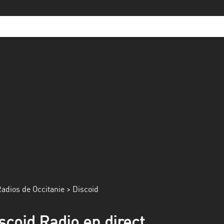
adios de Occitanie
> Discoid
scoid Radio en direct