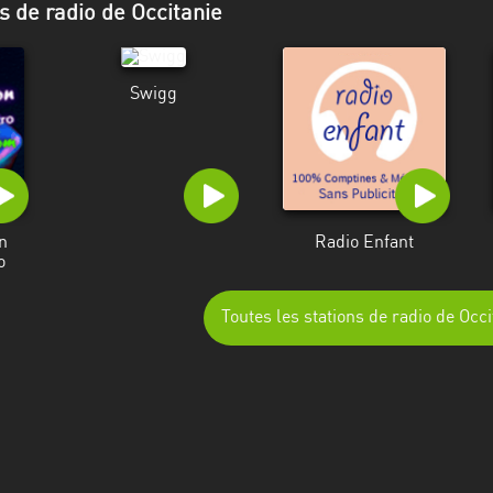
s de radio de Occitanie
Swigg
n
Radio Enfant
o
Toutes les stations de radio de Occi