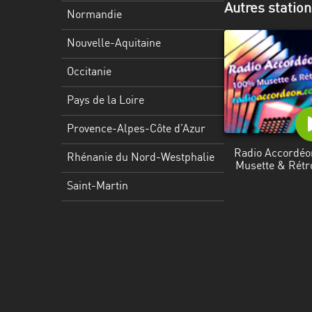
Autres station
Martinique
Normandie
Mayotte
Nouvelle-Aquitaine
Nord-
Occitanie
Est
HT
Pays de la Loire
Normandie
Provence-Alpes-Côte d’Azur
Radio Accordéo
Nouvelle-
Rhénanie du Nord-Westphalie
Musette & Rétr
Aquitaine
Saint-Martin
Occitanie
Pays
de
la
Loire
Provence-