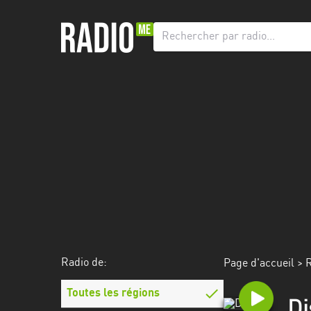
Radio
de:
Toutes
les
régions
Abidjan
Andalousie
Attica
Auvergne-
Rhône-
Radio de:
Page d'accueil
>
R
Alpes
Toutes les régions
Bâle-
Di