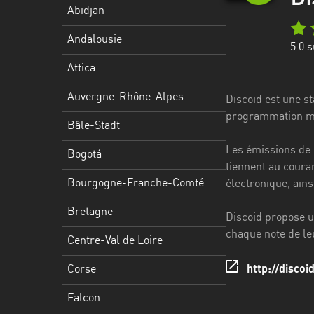
Stadt
Abidjan
Bogotá
Andalousie
5.0
s
Bourgogne-
Attica
Franche-
Comté
Auvergne-Rhône-Alpes
Discoid est une st
programmation mus
Bretagne
Bâle-Stadt
Les émissions de D
Centre-
Bogotá
tiennent au coura
Val
Bourgogne-Franche-Comté
électronique, ains
de
Loire
Bretagne
Discoid propose un
Corse
chaque note de le
Centre-Val de Loire
Falcon
Corse
http://discoid
Floride
Falcon