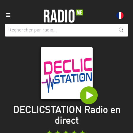
Radio
de:
Toutes
les
régions
Abidjan
Andalousie
Attica
Auvergne-
Rhône-
DECLICSTATION Radio en
Alpes
direct
Bâle-