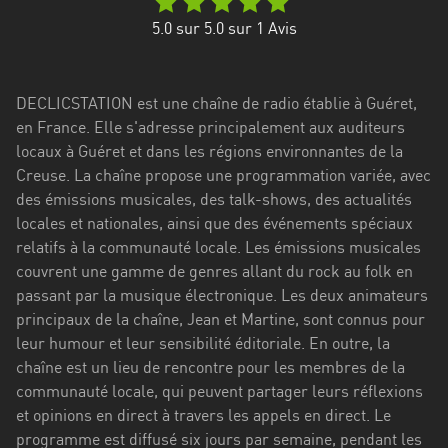
Stadt
5.0
sur 5.0 sur
1
Avis
Bogotá
Bourgogne-
DECLICSTATION est une chaîne de radio établie à Guéret,
Franche-
en France. Elle s'adresse principalement aux auditeurs
Comté
locaux à Guéret et dans les régions environnantes de la
Bretagne
Creuse. La chaîne propose une programmation variée, avec
des émissions musicales, des talk-shows, des actualités
Centre-
locales et nationales, ainsi que des événements spéciaux
Val
relatifs à la communauté locale. Les émissions musicales
de
couvrent une gamme de genres allant du rock au folk en
Loire
passant par la musique électronique. Les deux animateurs
principaux de la chaîne, Jean et Martine, sont connus pour
Corse
leur humour et leur sensibilité éditoriale. En outre, la
chaîne est un lieu de rencontre pour les membres de la
Falcon
communauté locale, qui peuvent partager leurs réflexions
Floride
et opinions en direct à travers les appels en direct. Le
programme est diffusé six jours par semaine, pendant les