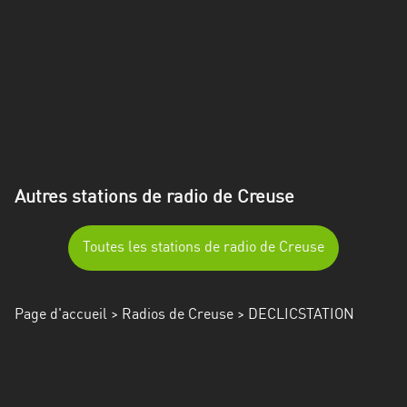
Alpes-
Côte
d’Azur
Rhénanie
du
Nord-
Westphalie
Autres stations de radio de Creuse
Saint-
Martin
Toutes les stations de radio de Creuse
Page d'accueil
>
Radios de Creuse
> DECLICSTATION