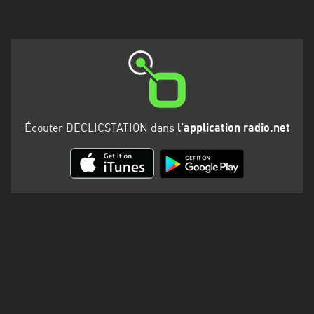
Martinique
Mayotte
Nord-
Est
HT
Normandie
Écouter DECLICSTATION dans
l'application radio.net
Nouvelle-
Aquitaine
Occitanie
Pays
de
la
Loire
Provence-