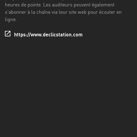
Francisco
heures de pointe. Les auditeurs peuvent également
Morazán
s'abonner à la chaîne via leur site web pour écouter en
ligne.
Grand
Est
https://www.declicstation.com
Guadeloupe
Guyane
Hauts-
de-
France
Île-
de-
France
La
Réunion