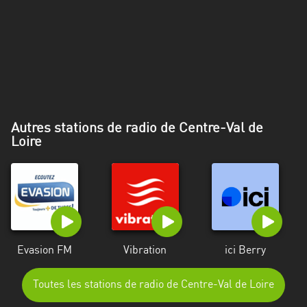
Alpes-
Côte
d’Azur
Rhénanie
du
Nord-
Westphalie
Autres stations de radio de Centre-Val de
Loire
Saint-
Martin
Evasion FM
Vibration
ici Berry
Toutes les stations de radio de Centre-Val de Loire