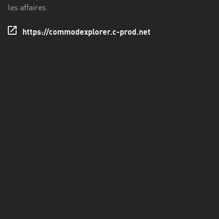
Francisco
les affaires.
Morazán
https://commodexplorer.c-prod.net
Grand
Est
Guadeloupe
Guyane
Hauts-
de-
France
Île-
de-
France
La
Réunion