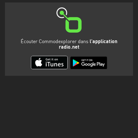
Martinique
Mayotte
Nord-
Est
Écouter Commodexplorer dans
l'application
HT
radio.net
Normandie
Nouvelle-
Aquitaine
Occitanie
Pays
de
la
Loire
Provence-