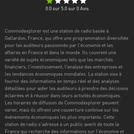
Stadt
0.0
sur 5.0 sur
0
Avis
Bogotá
Bourgogne-
Commodexplorer est une station de radio basée à
Franche-
Gallardon, France, qui offre une programmation diversifiée
Comté
pour les auditeurs passionnés par l'économie et les
Bretagne
affaires en France et dans le monde. Ils couvrent une
variété de sujets économiques tels que les marchés
Centre-
financiers, l'investissement, l'analyse des entreprises et
Val
les tendances économiques mondiales. La station vise à
de
fournir des informations en temps réel et des analyses
Loire
détaillées pour aider les auditeurs à prendre des décisions
éclairées et à réussir dans leurs activités économiques.
Corse
Les horaires de diffusion de Commodexplorer peuvent
varier, mais ils offrent une couverture continue sur les
Falcon
événements économiques les plus importants. Cette
Floride
station de radio s'adresse à un public averti de toute la
France qui recherche des informations sur l'économie et