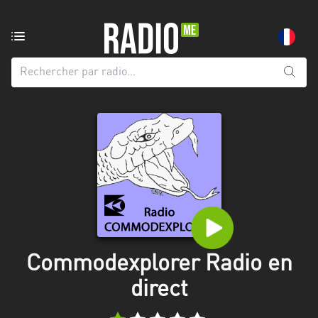
Radio
de:
Toutes
les
régions
Abidjan
Andalousie
Attica
Auvergne-
Rhône-
Commodexplorer Radio en
Alpes
direct
Bâle-