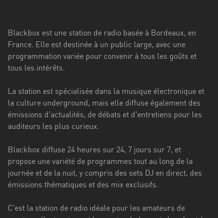
Stadt
Bogotá
Blackbox est une station de radio basée à Bordeaux, en
Bourgogne-
France. Elle est destinée à un public large, avec une
Franche-
programmation variée pour convenir à tous les goûts et
Comté
tous les intérêts.
Bretagne
La station est spécialisée dans la musique électronique et
la culture underground, mais elle diffuse également des
Centre-
émissions d'actualités, de débats et d'entretiens pour les
Val
auditeurs les plus curieux.
de
Loire
Blackbox diffuse 24 heures sur 24, 7 jours sur 7, et
Corse
propose une variété de programmes tout au long de la
journée et de la nuit, y compris des sets DJ en direct, des
Falcon
émissions thématiques et des mix exclusifs.
Floride
C'est la station de radio idéale pour les amateurs de