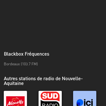
Alpes-
Côte
d’Azur
Rhénanie
du
Nord-
Westphalie
Saint-
Blackbox Fréquences
Martin
Bordeaux (103.7 FM)
Autres stations de radio de Nouvelle-
Aquitaine