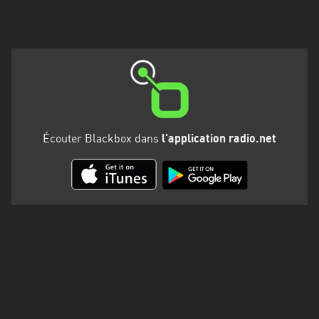
Martinique
Mayotte
Nord-
Est
HT
Normandie
Écouter Blackbox dans
l'application radio.net
Nouvelle-
Aquitaine
Occitanie
Pays
de
la
Loire
Provence-