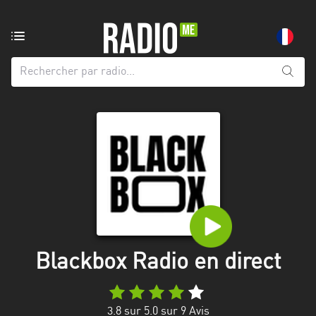
Radio
de:
Toutes
les
régions
Abidjan
Andalousie
Attica
Auvergne-
Rhône-
Blackbox Radio en direct
Alpes
Bâle-
3.8
sur 5.0 sur
9
Avis