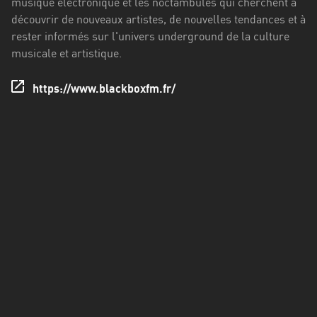
musique électronique et les noctambules qui cherchent à
Francisco
découvrir de nouveaux artistes, de nouvelles tendances et à
Morazán
rester informés sur l'univers underground de la culture
Grand
musicale et artistique.
Est
https://www.blackboxfm.fr/
Guadeloupe
Guyane
Hauts-
de-
France
Île-
de-
France
La
Réunion