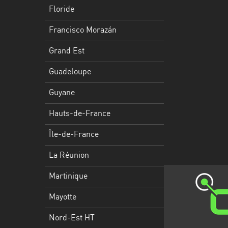
Francisco
Floride
Morazán
Francisco Morazán
Grand
Est
Grand Est
Guadeloupe
Guadeloupe
Guyane
Guyane
Hauts-
Hauts-de-France
de-
France
Île-de-France
Île-
La Réunion
de-
Martinique
France
Mayotte
La
Réunion
Nord-Est HT