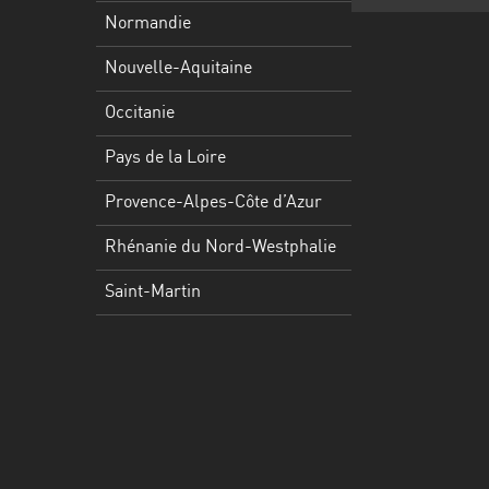
Martinique
Normandie
Mayotte
Nouvelle-Aquitaine
Nord-
Occitanie
Est
HT
Pays de la Loire
Normandie
Provence-Alpes-Côte d’Azur
Nouvelle-
Rhénanie du Nord-Westphalie
Aquitaine
Saint-Martin
Occitanie
Pays
de
la
Loire
Provence-