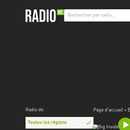
Radio
de:
Toutes
les
régions
Abidjan
Andalousie
Attica
Auvergne-
Rhône-
Radio de:
Page d'accueil
> B
Alpes
Toutes les régions
Bâle-