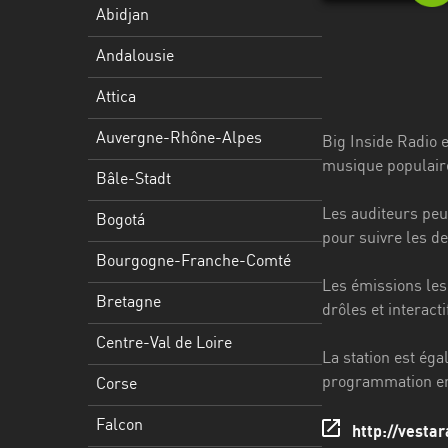
Stadt
Abidjan
Bogotá
Andalousie
Bourgogne-
Attica
Franche-
Comté
Auvergne-Rhône-Alpes
Big Inside Radio e
musique populaire
Bretagne
Bâle-Stadt
Les auditeurs peuv
Centre-
Bogotá
pour suivre les de
Val
Bourgogne-Franche-Comté
de
Les émissions les 
Loire
Bretagne
drôles et interact
Corse
Centre-Val de Loire
La station est ég
Falcon
programmation en t
Corse
Floride
Falcon
http://vesta