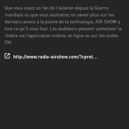
Francisco
Que vous soyez un fan de l'aviation depuis la Guerre
Morazán
mondiale ou que vous souhaitiez en savoir plus sur les
Grand
derniers avions à la pointe de la technologie, AIR SHOW a
Est
tout ce qu'il vous faut. Les auditeurs peuvent syntoniser la
chaîne via l'application mobile, en ligne ou sur les ondes
Guadeloupe
FM.
Guyane
http://www.radio-airshow.com/?cprot...
Hauts-
de-
France
Île-
de-
France
La
Réunion