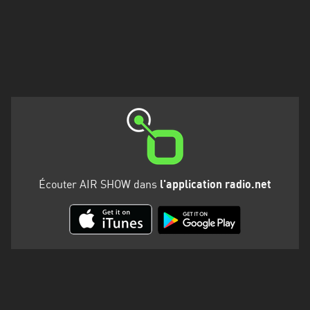
Martinique
Mayotte
Nord-
Est
HT
Normandie
Nouvelle-
Aquitaine
Écouter AIR SHOW dans
l'application radio.net
Occitanie
Pays
de
la
Loire
Provence-