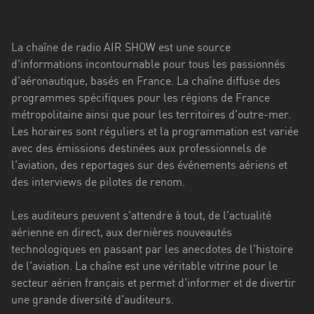
Stadt
Bogotá
La chaîne de radio AIR SHOW est une source
Bourgogne-
d'informations incontournable pour tous les passionnés
Franche-
d'aéronautique, basés en France. La chaîne diffuse des
Comté
programmes spécifiques pour les régions de France
métropolitaine ainsi que pour les territoires d'outre-mer.
Bretagne
Les horaires sont réguliers et la programmation est variée
avec des émissions destinées aux professionnels de
Centre-
l'aviation, des reportages sur des événements aériens et
Val
des interviews de pilotes de renom.
de
Loire
Les auditeurs peuvent s'attendre à tout, de l'actualité
Corse
aérienne en direct, aux dernières nouveautés
technologiques en passant par les anecdotes de l'histoire
Falcon
de l'aviation. La chaîne est une véritable vitrine pour le
secteur aérien français et permet d'informer et de divertir
Floride
une grande diversité d'auditeurs.