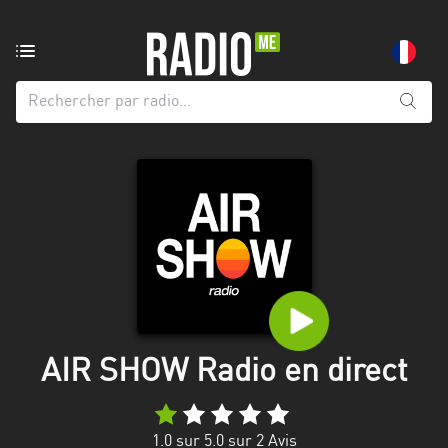
Radio
de:
Toutes
les
régions
Abidjan
Andalousie
Attica
Auvergne-
Rhône-
AIR SHOW Radio en direct
Alpes
Bâle-
1.0
sur 5.0 sur
2
Avis