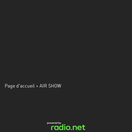
Alpes-
Côte
d’Azur
Rhénanie
du
Nord-
Westphalie
Saint-
Martin
Page d'accueil
> AIR SHOW