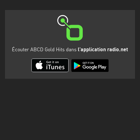
Martinique
Mayotte
Nord-
Est
HT
Écouter ABCD Gold Hits dans
l'application radio.net
Normandie
Nouvelle-
Aquitaine
Occitanie
Pays
de
la
Loire
Provence-