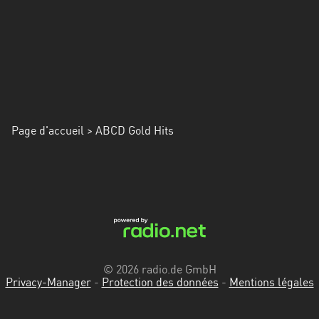
Alpes-
Côte
d’Azur
Rhénanie
du
Nord-
Westphalie
Page d'accueil
> ABCD Gold Hits
Saint-
Martin
© 2026 radio.de GmbH
Privacy-Manager
-
Protection des données
-
Mentions légales