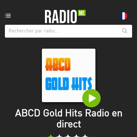
Radio
de:
Toutes
les
régions
Abidjan
Andalousie
Attica
Auvergne-
Rhône-
ABCD Gold Hits Radio en
Alpes
direct
Bâle-