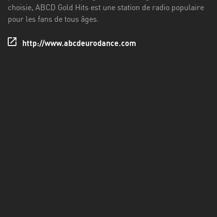
Francisco
choisie, ABCD Gold Hits est une station de radio populaire
Morazán
pour les fans de tous âges.
Grand
http://www.abcdeurodance.com
Est
Guadeloupe
Guyane
Hauts-
de-
France
Île-
de-
France
La
Réunion