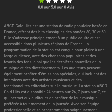
Stadt
0.0
sur 5.0 sur
0
Avis
Bogotá
Bourgogne-
ABCD Gold Hits est une station de radio populaire basée en
Franche-
France, offrant des hits classiques des années 60, 70 et 80.
Comté
Elle s'adresse principalement à un public adulte et est
Bretagne
accessible dans plusieurs régions de France. La
programmation de la station est conçue pour plaire à une
Centre-
large audience, avec des chansons populaires et des
Val
favoris des fans, ainsi que les dernières nouvelles de la
de
musique et des divertissements. Les auditeurs peuvent
Loire
également profiter d'émissions spéciales, qui incluent des
interviews avec des artistes musicaux et des
Corse
fonctionnalités éditoriales sur la musique. La station ABCD
Gold Hits est disponible 24 heures sur 24, 7 jours sur 7, ce
Falcon
qui permet aux auditeurs de profiter de leur musique
Floride
préférée à tout moment de la journée. Avec son équipe
professionnelle et sa programmation soigneusement