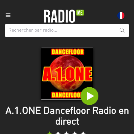
Radio
de:
Toutes
les
régions
Abidjan
Andalousie
Attica
Auvergne-
Rhône-
A.1.ONE Dancefloor Radio en
Alpes
direct
Bâle-