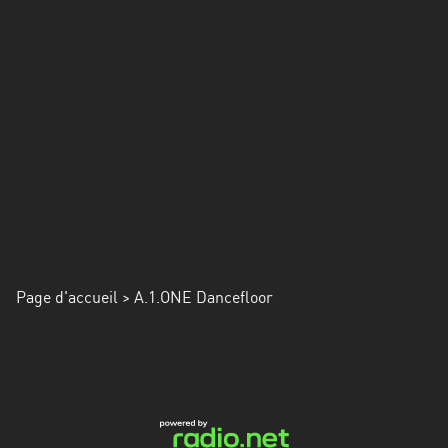
Alpes-
Côte
d’Azur
Rhénanie
du
Nord-
Westphalie
Saint-
Martin
Page d'accueil
> A.1.ONE Dancefloor