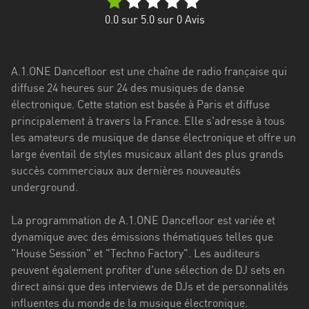
Stadt
0.0
sur 5.0 sur
0
Avis
Bogotá
Bourgogne-
A.1.ONE Dancefloor est une chaîne de radio française qui
Franche-
diffuse 24 heures sur 24 des musiques de danse
Comté
électronique. Cette station est basée à Paris et diffuse
Bretagne
principalement à travers la France. Elle s'adresse à tous
les amateurs de musique de danse électronique et offre un
Centre-
large éventail de styles musicaux allant des plus grands
Val
succès commerciaux aux dernières nouveautés
de
underground.
Loire
La programmation de A.1.ONE Dancefloor est variée et
Corse
dynamique avec des émissions thématiques telles que
"House Session" et "Techno Factory". Les auditeurs
Falcon
peuvent également profiter d'une sélection de DJ sets en
Floride
direct ainsi que des interviews de DJs et de personnalités
influentes du monde de la musique électronique.