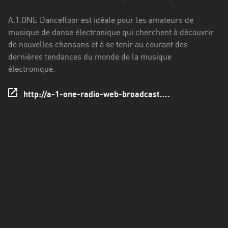
Francisco
Morazán
A.1.ONE Dancefloor est idéale pour les amateurs de
musique de danse électronique qui cherchent à découvrir
Grand
de nouvelles chansons et à se tenir au courant des
Est
dernières tendances du monde de la musique
Guadeloupe
électronique.
Guyane
http://a-1-one-radio-web-broadcast....
Hauts-
de-
France
Île-
de-
France
La
Réunion