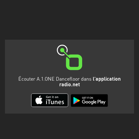
Martinique
Mayotte
Nord-
Est
HT
Normandie
Nouvelle-
Aquitaine
Écouter A.1.ONE Dancefloor dans
l'application
radio.net
Occitanie
Pays
de
la
Loire
Provence-