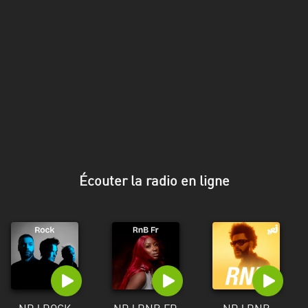
Stadt
Bogotá
Bourgogne-
Franche-
Comté
Bretagne
Centre-
Val
Écouter la radio en ligne
de
Loire
Corse
Falcon
Floride