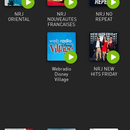
Martinique
NRJ
NRJ
NRJ NO
Mayotte
ORIENTAL
NOUVEAUTES
REPEAT
FRANCAISES
Nord-
Est
HT
Normandie
Nouvelle-
Webradio
NRJ NEW
Aquitaine
Disney
HITS FRIDAY
Village
Occitanie
Pays
de
la
Loire
Provence-