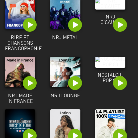
Alpes-
Côte
NRJ
d’Azur
C'CAUET
Rhénanie
RIRE ET
NRJ METAL
du
CHANSONS
Nord-
FRANCOPHONIE
Westphalie
Saint-
Martin
NOSTALGIE
POP 80
NRJ MADE
NRJ LOUNGE
IN FRANCE