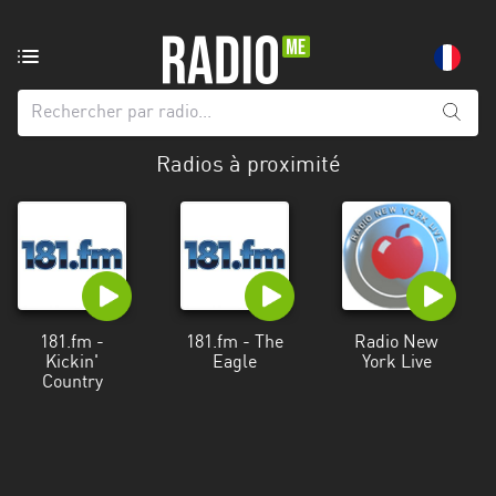
Radio
de:
Toutes
Radios à proximité
les
régions
Abidjan
Andalousie
Attica
181.fm -
181.fm - The
Radio New
Kickin'
Eagle
York Live
Auvergne-
Country
Rhône-
Alpes
Bâle-