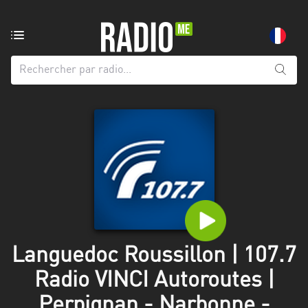
Radio
de:
Toutes
les
régions
Abidjan
Andalousie
Attica
Auvergne-
Rhône-
Languedoc Roussillon | 107.7
Alpes
Radio VINCI Autoroutes |
Bâle-
Perpignan - Narbonne -