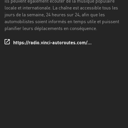
ils peuvent également écouter de la musique populaire
Francisco
locale et internationale. La chaîne est accessible tous les
Morazán
jours de la semaine, 24 heures sur 24, afin que les
Grand
automobilistes soient informés en temps utile et puissent
Est
planifier leurs déplacements en conséquence.
Guadeloupe
https://radio.vinci-autoroutes.com/...
Guyane
Hauts-
de-
France
Île-
de-
France
La
Réunion