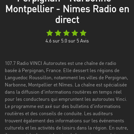
Stadt
Montpellier - Nimes Radio en
Bogotá
direct
Bourgogne-
Franche-
Comté
4.6
sur 5.0 sur
5
Avis
Bretagne
107.7 Radio VINCI Autoroutes est une chaîne de radio
Centre-
basée à Perpignan, France. Elle dessert les régions de
Val
Languedoc Roussillon, notamment les villes de Perpignan,
de
Narbonne, Montpellier et Nîmes. La chaîne est spécialisée
Loire
dans la diffusion d'informations routières en temps réel
Corse
pour les conducteurs qui empruntent les autoroutes Vinci.
Le programme est axé sur des bulletins d'informations
Falcon
routières et des conseils de conduite. Les auditeurs
trouvent également des informations sur les événements
Floride
culturels et les activités de loisirs dans la région. En outre,