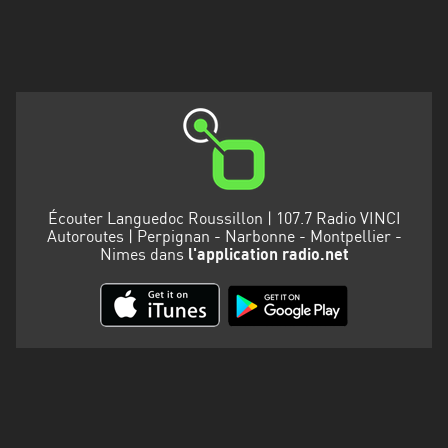
Martinique
Mayotte
Nord-
Est
HT
Normandie
Écouter Languedoc Roussillon | 107.7 Radio VINCI
Nouvelle-
Autoroutes | Perpignan - Narbonne - Montpellier -
Aquitaine
Nimes dans
l'application radio.net
Occitanie
Pays
de
la
Loire
Provence-