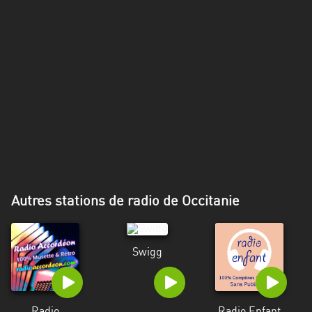
Alpes-
Côte
d’Azur
Rhénanie
du
Nord-
Westphalie
Saint-
Martin
Autres stations de radio de Occitanie
Swigg